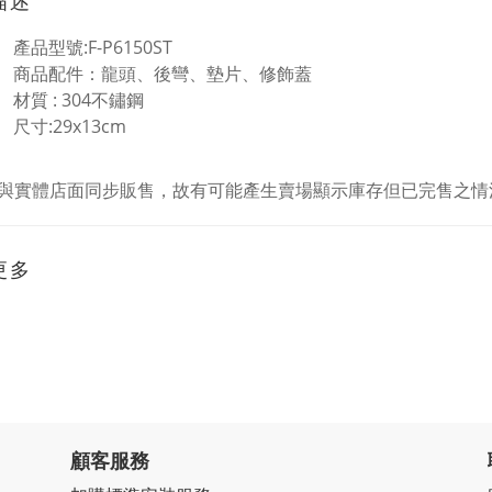
描述
產品型號:F-P6150ST
商品配件：龍頭、後彎、墊片、修飾蓋
材質 : 304不鏽鋼
尺寸:29x13cm
與實體店面同步販售，故有可能產生賣場顯示庫存但已完售之情
更多
顧客服務