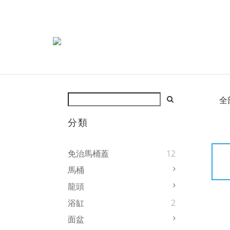
全
分類
免治馬桶蓋
12
馬桶
龍頭
浴缸
2
面盆