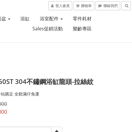
登入會員
購物車
聯絡我們
面盆
浴缸
浴室配件
零件耗材
Sales促銷活動
樂齡專區
150ST 304不鏽鋼浴缸龍頭-拉絲紋
一站購足 全館滿仟免運
000
000