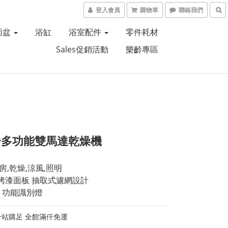
登入會員
購物車
聯絡我們
面盆
浴缸
浴室配件
零件耗材
Sales促銷活動
樂齡專區
一多功能雙馬達乾燥機
房,乾燥,涼風,照明
烤漆面板 抽取式濾網設計
D 功能識別燈
一站購足 全館滿仟免運