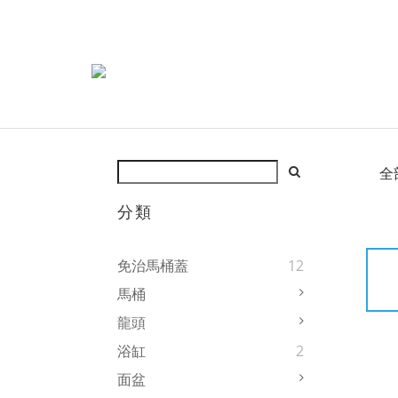
全
分類
免治馬桶蓋
12
馬桶
龍頭
浴缸
2
面盆