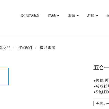
免治馬桶蓋
馬桶
龍頭
浴櫃
部商品
浴室配件
機能電器
五合
●換氣,暖
●珍珠粉
●5色LE
全店，