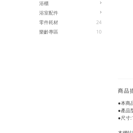
浴櫃
浴室配件
零件耗材
24
樂齡專區
10
商品
●本商
●產品
●尺寸:ˊ
本網站