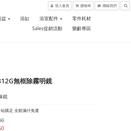
登入會員
購物車
聯絡我們
面盆
浴缸
浴室配件
零件耗材
Sales促銷活動
樂齡專區
4812G無框除霧明鏡
保鏡
一站購足 全館滿仟免運
00
60