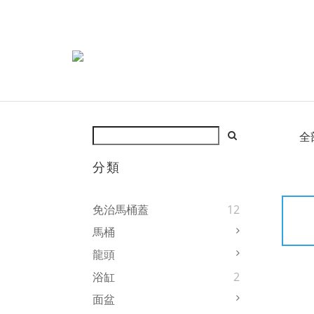
全
分類
免治馬桶蓋
12
馬桶
龍頭
浴缸
2
面盆