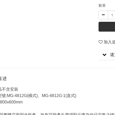
數量
加入
送
描述
品不含安裝
型號:MG-4812G(橫式)、MG-4812G-1(直式)
800x600mm
與實體店面同步販售，故有可能產生賣場顯示庫存但已完售之情