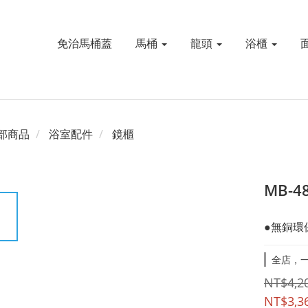
免治馬桶蓋
馬桶
龍頭
浴櫃
部商品
浴室配件
鏡櫃
MB-
●無銅環
全店，
NT$4,2
NT$3,3