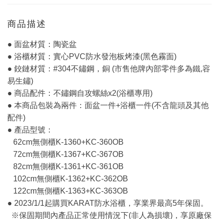
商品描述
● 面盆材質：陶瓷盆
● 浴櫃材質：實心PVC防水發泡板烤漆(黑色霧面)
● 鉸鏈材質：#304不鏽鋼，銅 (市售他牌內部零件多為鐵,容
易生鏽)
● 商品配件：不鏽鋼自攻螺絲x2(浴櫃專用)
● 本商品包裝為兩件：面盆一件+浴櫃一件(不含龍頭及其他
配件)
● 產品型號：
62cm無側櫃K-1360+KC-360OB
72cm無側櫃K-1367+KC-367OB
82cm無側櫃K-1361+KC-361OB
102cm無側櫃K-1362+KC-362OB
122cm無側櫃K-1363+KC-363OB
● 2023/1/1起購買KARAT防水浴櫃，享業界最高5年保固。
※保固期間內產品正常使用情況下(非人為損壞)，享原廠保