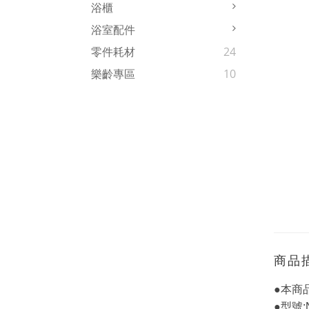
浴櫃
浴室配件
零件耗材
24
樂齡專區
10
商品
●本商
●
型號:N