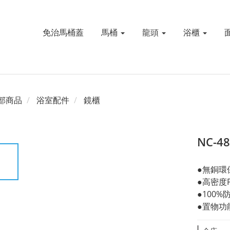
免治馬桶蓋
馬桶
龍頭
浴櫃
部商品
浴室配件
鏡櫃
NC-4
●無銅環
●高密度
●100
●置物功