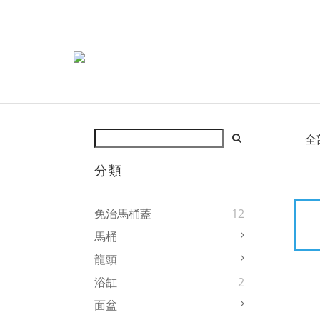
全
分類
免治馬桶蓋
12
馬桶
龍頭
浴缸
2
面盆