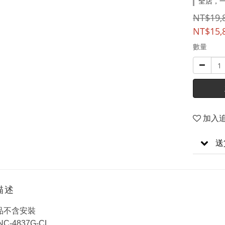
全店，
NT$19,
NT$15,
數量
加入
送
描述
品不含安裝
C-4837G-CL