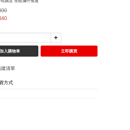
一站購足 全館滿仟免運
800
840
加入購物車
立即購買
追蹤清單
貨方式