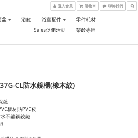
登入會員
購物車
聯絡我們
面盆
浴缸
浴室配件
零件耗材
Sales促銷活動
樂齡專區
837G-CL防水鏡櫃(橡木紋)
保鏡
PVC板材貼PVC皮
%防水不鏽鋼鉸鏈
能